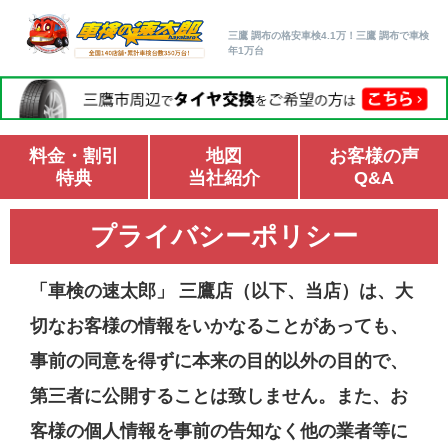
三鷹 調布の格安車検4.1万！三鷹 調布で車検
年1万台
料金・割引
地図
お客様の声
特典
当社紹介
Q&A
プライバシーポリシー
「車検の速太郎」 三鷹店（以下、当店）は、大
切なお客様の情報をいかなることがあっても、
事前の同意を得ずに本来の目的以外の目的で、
第三者に公開することは致しません。また、お
客様の個人情報を事前の告知なく他の業者等に