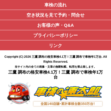
車検の流れ
空き状況を見て予約・問合せ
お客様の声・Q&A
プライバシーポリシー
リンク
Copyright (C)
2026
三鷹 調布の格安車検4.1万！三鷹 調布で車検年1万台
. All
Rights Reserved.
当サイト内の全ての画像・文章の無断転載、転用を禁止致します。
三鷹 調布の格安車検4.1万！三鷹 調布で車検年1万
台